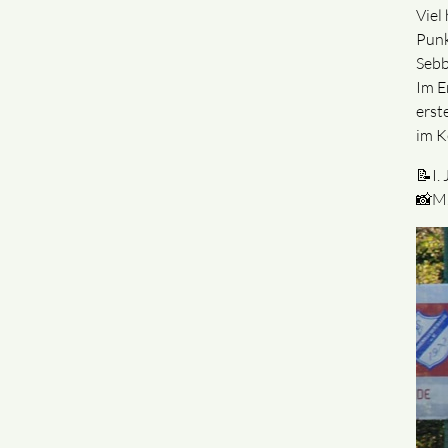
Viel
Punk
Sebb
Im E
erst
im K
📝I.
📸M.