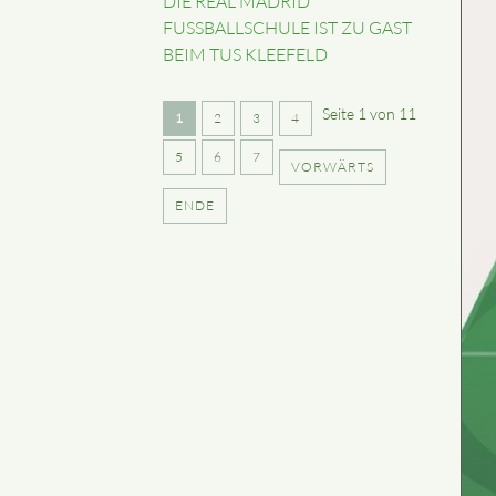
DIE REAL MADRID
FUSSBALLSCHULE IST ZU GAST
BEIM TUS KLEEFELD
Seite 1 von 11
1
2
3
4
5
6
7
VORWÄRTS
ENDE