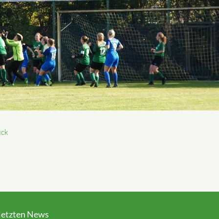
ück
letzten News