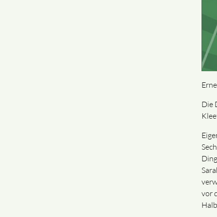
Erne
Die 
Klee
Eige
Sech
Ding
Sara
verw
vor 
Halb