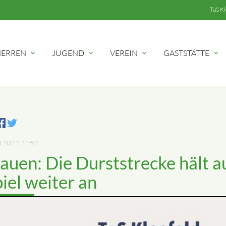
TuS Kl
ERREN
JUGEND
VEREIN
GASTSTÄTTE
expand_more
expand_more
expand_more
expand_more
hbegriffe
SUCH
0.2022 21:52
auen: Die Durststrecke hält a
iel weiter an